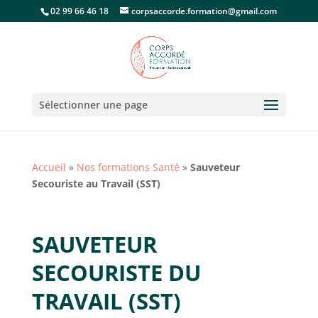
02 99 66 46 18
corpsaccorde.formation@gmail.com
Sélectionner une page
Accueil
»
Nos formations Santé
»
Sauveteur
Secouriste au Travail (SST)
SAUVETEUR
SECOURISTE DU
TRAVAIL (SST)